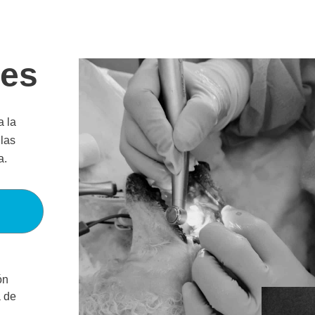
tes
a la
las
a.
ón
a de