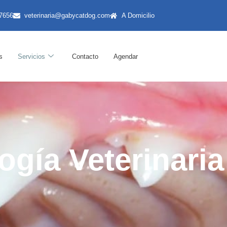
7656
veterinaria@gabycatdog.com
A Domicilio
s
Servicios
Contacto
Agendar
gía Veterinaria